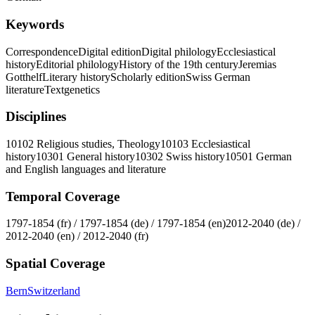
Keywords
Correspondence
Digital edition
Digital philology
Ecclesiastical
history
Editorial philology
History of the 19th century
Jeremias
Gotthelf
Literary history
Scholarly edition
Swiss German
literature
Textgenetics
Disciplines
10102 Religious studies, Theology
10103 Ecclesiastical
history
10301 General history
10302 Swiss history
10501 German
and English languages and literature
Temporal Coverage
1797-1854 (fr) / 1797-1854 (de) / 1797-1854 (en)
2012-2040 (de) /
2012-2040 (en) / 2012-2040 (fr)
Spatial Coverage
Bern
Switzerland