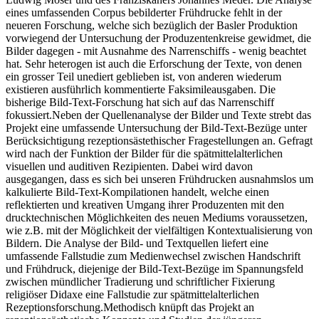
eines umfassenden Corpus bebilderter Frühdrucke fehlt in der
neueren Forschung, welche sich bezüglich der Basler Produktion
vorwiegend der Untersuchung der Produzentenkreise gewidmet, die
Bilder dagegen - mit Ausnahme des Narrenschiffs - wenig beachtet
hat. Sehr heterogen ist auch die Erforschung der Texte, von denen
ein grosser Teil unediert geblieben ist, von anderen wiederum
existieren ausführlich kommentierte Faksimileausgaben. Die
bisherige Bild-Text-Forschung hat sich auf das Narrenschiff
fokussiert.Neben der Quellenanalyse der Bilder und Texte strebt das
Projekt eine umfassende Untersuchung der Bild-Text-Bezüge unter
Berücksichtigung rezeptionsästethischer Fragestellungen an. Gefragt
wird nach der Funktion der Bilder für die spätmittelalterlichen
visuellen und auditiven Rezipienten. Dabei wird davon
ausgegangen, dass es sich bei unseren Frühdrucken ausnahmslos um
kalkulierte Bild-Text-Kompilationen handelt, welche einen
reflektierten und kreativen Umgang ihrer Produzenten mit den
drucktechnischen Möglichkeiten des neuen Mediums voraussetzen,
wie z.B. mit der Möglichkeit der vielfältigen Kontextualisierung von
Bildern. Die Analyse der Bild- und Textquellen liefert eine
umfassende Fallstudie zum Medienwechsel zwischen Handschrift
und Frühdruck, diejenige der Bild-Text-Bezüge im Spannungsfeld
zwischen mündlicher Tradierung und schriftlicher Fixierung
religiöser Didaxe eine Fallstudie zur spätmittelalterlichen
Rezeptionsforschung.Methodisch knüpft das Projekt an