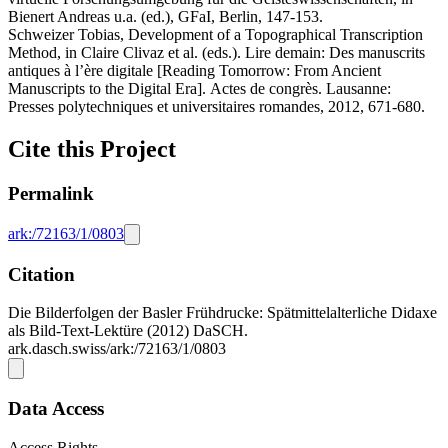
Bienert Andreas u.a. (ed.), GFaI, Berlin, 147-153.
Schweizer Tobias, Development of a Topographical Transcription
Method, in Claire Clivaz et al. (eds.). Lire demain: Des manuscrits
antiques à l’ère digitale [Reading Tomorrow: From Ancient
Manuscripts to the Digital Era]. Actes de congrès. Lausanne:
Presses polytechniques et universitaires romandes, 2012, 671-680.
Cite this Project
Permalink
ark:/72163/1/0803
Citation
Die Bilderfolgen der Basler Frühdrucke: Spätmittelalterliche Didaxe
als Bild-Text-Lektüre (2012) DaSCH.
ark.dasch.swiss/ark:/72163/1/0803
Data Access
Access Rights