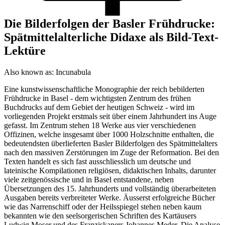
Die Bilderfolgen der Basler Frühdrucke:
Spätmittelalterliche Didaxe als Bild-Text-
Lektüre
Also known as:
Incunabula
Eine kunstwissenschaftliche Monographie der reich bebilderten
Frühdrucke in Basel - dem wichtigsten Zentrum des frühen
Buchdrucks auf dem Gebiet der heutigen Schweiz - wird im
vorliegenden Projekt erstmals seit über einem Jahrhundert ins Auge
gefasst. Im Zentrum stehen 18 Werke aus vier verschiedenen
Offizinen, welche insgesamt über 1000 Holzschnitte enthalten, die
bedeutendsten überlieferten Basler Bilderfolgen des Spätmittelalters
nach den massiven Zerstörungen im Zuge der Reformation. Bei den
Texten handelt es sich fast ausschliesslich um deutsche und
lateinische Kompilationen religiösen, didaktischen Inhalts, darunter
viele zeitgenössische und in Basel entstandene, neben
Übersetzungen des 15. Jahrhunderts und vollständig überarbeiteten
Ausgaben bereits verbreiteter Werke. Äusserst erfolgreiche Bücher
wie das Narrenschiff oder der Heilsspiegel stehen neben kaum
bekannten wie den seelsorgerischen Schriften des Kartäusers
Ludwig Moser und des Franziskaners Johannes Meder. Die Analyse