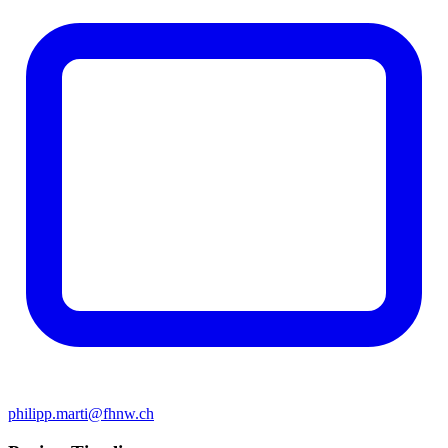
philipp.marti@fhnw.ch