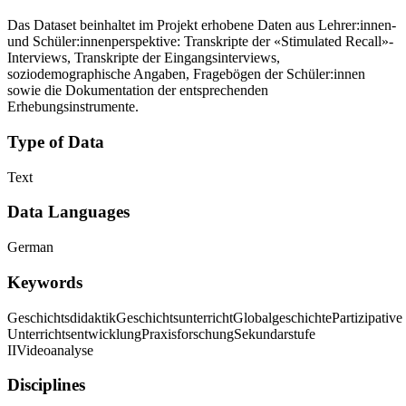
Das Dataset beinhaltet im Projekt erhobene Daten aus Lehrer:innen-
und Schüler:innenperspektive: Transkripte der «Stimulated Recall»-
Interviews, Transkripte der Eingangsinterviews,
soziodemographische Angaben, Fragebögen der Schüler:innen
sowie die Dokumentation der entsprechenden
Erhebungsinstrumente.
Type of Data
Text
Data Languages
German
Keywords
Geschichtsdidaktik
Geschichtsunterricht
Globalgeschichte
Partizipative
Unterrichtsentwicklung
Praxisforschung
Sekundarstufe
II
Videoanalyse
Disciplines