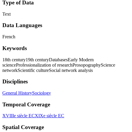
Type of Data
Text
Data Languages
French
Keywords
18th century
19th century
Databases
Early Modern
science
Professionalization of research
Prosopography
Science
network
Scientific culture
Social network analysis
Disciplines
General History
Sociology
Temporal Coverage
XVIIIe siècle EC
XIXe siècle EC
Spatial Coverage