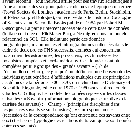
savant reconnu » tout individu affilié pour ses travaux scientifiques à
l’une au moins des six principales académies de l’époque concernée
(Royal Society de Londres ; académies de Paris, Berlin, Stockholm,
St-Pétersbourg et Bologne), ou recensé dans le Historical Catalogue
of Scientists and Scientific Books publié en 1984 par Robert M.
Gascoigne. La partie librement accessible de cette base de données
(initialement crée en FileMaker Pro), a été migrée dans un modèle
relationnel en SQL. Elle inclut une partie des données
biographiques, relationnelles et bibliographiques collectées dans le
cadre de deux projets FNS successifs, données qui concernent
notamment les astronomes, les physiciens, les chimistes et les
botanistes européens et nord-américains. Ces données sont plus
complètes pour le groupe des « grands savants » (1/4 de
l’échantillon environ), ce groupe étant défini comme l’ensemble des
individus ayant bénéficié d’affiliations multiples aux six principales
académies de la période 1700-1870, ou inclus dans le Dictionary of
Scientific Biography édité entre 1970 et 1980 sous la direction de
Charles C. Gillispie. Le modèle de données repose sur les classes
suivantes : « Savant » (informations biographiques et relatives à la
carrière des savants) ; « Champ » (principales disciplines dans
lesquels ces savants se sont illustrés) ; « Correspondance »
(recension de la correspondance qu’ont entretenue ces savants entre
eux) et « Lien » (typologie des relations de travail qui se sont nouées
entre ces savants).