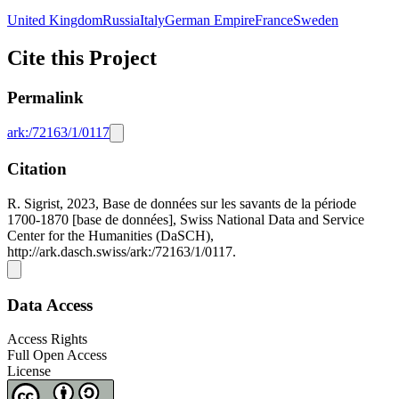
United Kingdom
Russia
Italy
German Empire
France
Sweden
Cite this Project
Permalink
ark:/72163/1/0117
Citation
R. Sigrist, 2023, Base de données sur les savants de la période
1700-1870 [base de données], Swiss National Data and Service
Center for the Humanities (DaSCH),
http://ark.dasch.swiss/ark:/72163/1/0117.
Data Access
Access Rights
Full Open Access
License