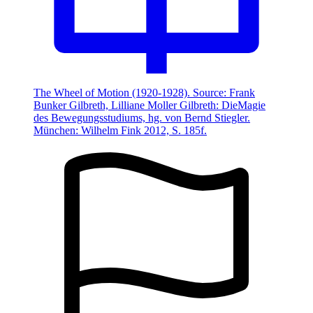
The Wheel of Motion (1920-1928). Source: Frank
Bunker Gilbreth, Lilliane Moller Gilbreth: DieMagie
des Bewegungsstudiums, hg. von Bernd Stiegler.
München: Wilhelm Fink 2012, S. 185f.