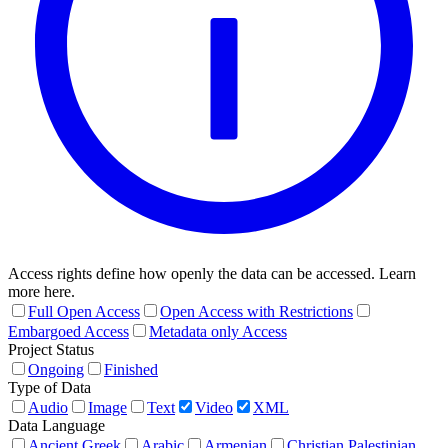
Access rights define how openly the data can be accessed. Learn
more here.
Full Open Access
Open Access with Restrictions
Embargoed Access
Metadata only Access
Project Status
Ongoing
Finished
Type of Data
Audio
Image
Text
Video
XML
Data Language
Ancient Greek
Arabic
Armenian
Christian Palestinian