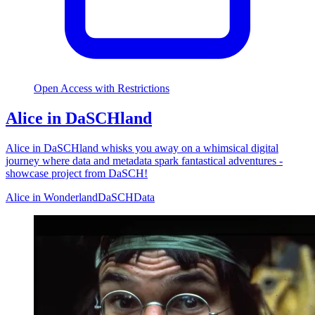
Open Access with Restrictions
Alice in DaSCHland
Alice in DaSCHland whisks you away on a whimsical digital
journey where data and metadata spark fantastical adventures -
showcase project from DaSCH!
Alice in Wonderland
DaSCH
Data