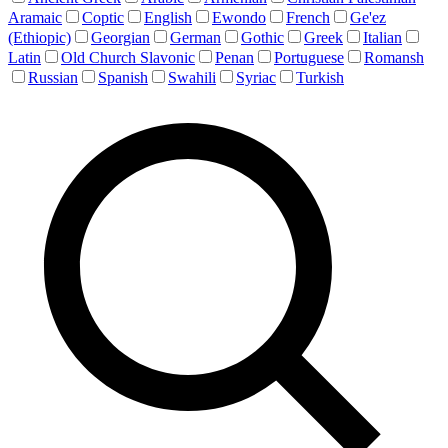
Aramaic
Coptic
English
Ewondo
French
Ge'ez
(Ethiopic)
Georgian
German
Gothic
Greek
Italian
Latin
Old Church Slavonic
Penan
Portuguese
Romansh
Russian
Spanish
Swahili
Syriac
Turkish