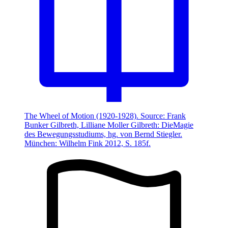
The Wheel of Motion (1920-1928). Source: Frank
Bunker Gilbreth, Lilliane Moller Gilbreth: DieMagie
des Bewegungsstudiums, hg. von Bernd Stiegler.
München: Wilhelm Fink 2012, S. 185f.