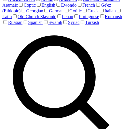
Aramaic
Coptic
English
Ewondo
French
Ge'ez
(Ethiopic)
Georgian
German
Gothic
Greek
Italian
Latin
Old Church Slavonic
Penan
Portuguese
Romansh
Russian
Spanish
Swahili
Syriac
Turkish