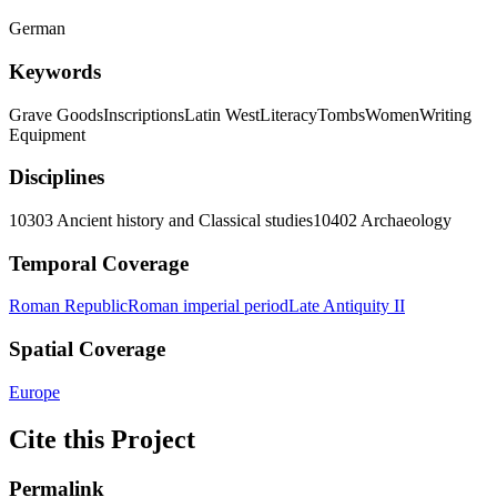
German
Keywords
Grave Goods
Inscriptions
Latin West
Literacy
Tombs
Women
Writing
Equipment
Disciplines
10303 Ancient history and Classical studies
10402 Archaeology
Temporal Coverage
Roman Republic
Roman imperial period
Late Antiquity II
Spatial Coverage
Europe
Cite this Project
Permalink