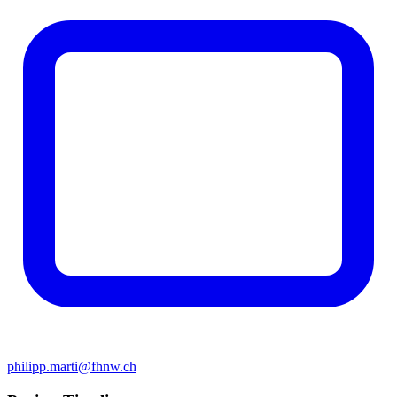
philipp.marti@fhnw.ch