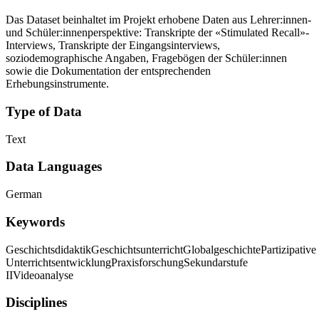
Das Dataset beinhaltet im Projekt erhobene Daten aus Lehrer:innen-
und Schüler:innenperspektive: Transkripte der «Stimulated Recall»-
Interviews, Transkripte der Eingangsinterviews,
soziodemographische Angaben, Fragebögen der Schüler:innen
sowie die Dokumentation der entsprechenden
Erhebungsinstrumente.
Type of Data
Text
Data Languages
German
Keywords
Geschichtsdidaktik
Geschichtsunterricht
Globalgeschichte
Partizipative
Unterrichtsentwicklung
Praxisforschung
Sekundarstufe
II
Videoanalyse
Disciplines