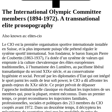
The International Olympic Committee
members (1894-1972). A transnational
elite prosopography
Also known as:
elites-cio
Le CIO est la première organisation sportive internationale installée
en Suisse, et la plus importante puisqu’elle prétend réguler le
système sportif international. Son fondateur, le baron français Pierre
de Coubertin (1863-1937), l’a dotée d’un système de valeurs qui
emprunte à la culture chevaleresque des élites européennes
traditionnelles, à l’humanisme des Lumières, au pacifisme libéral
transatlantique du second XIXe siècle, et au conservatisme
hygiéniste et social. Percuté par les diplomaties d’Etat qui ont intégré
le sport parmi les outils de leur soft power, le CIO a dû affronter les
grands enjeux du XXe siècle. Ce projet prévoit de dépasser
l’approche institutionnelle classique en étudiant les trajectoires de ses
membres qui, pour la plupart, restent méconnus. Dans un premier
temps, ce projet reconstituera les trajectoires familiales,
professionnelles, sociales et politiques des 213 membres du CIO
cooptés avant 1972. Dans un deuxième temps, il décryptera les
mécanismes de cooptation ainsi que les modalités de prise de