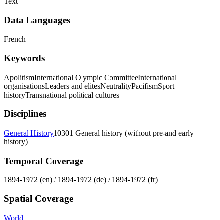
Text
Data Languages
French
Keywords
Apolitism
International Olympic Committee
International
organisations
Leaders and elites
Neutrality
Pacifism
Sport
history
Transnational political cultures
Disciplines
General History
10301 General history (without pre-and early
history)
Temporal Coverage
1894-1972 (en) / 1894-1972 (de) / 1894-1972 (fr)
Spatial Coverage
World