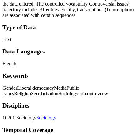
the data entered. The controlled vocabulary Controversial issues'
trajectory includes 31 entries. Finally, transcriptions (Transcription)
are associated with certain sequences.
Type of Data
Text
Data Languages
French
Keywords
Gender
Liberal democracy
Media
Public
issues
Religion
Secularisation
Sociology of controversy
Disciplines
10201 Sociology
Sociology
Temporal Coverage