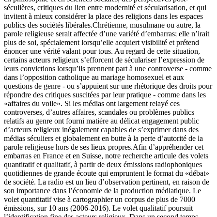
séculières, critiques du lien entre modernité et sécularisation, et qui
invitent à mieux considérer la place des religions dans les espaces
publics des sociétés libérales.Chrétienne, musulmane ou autre, la
parole religieuse serait affectée d’une variété d’embarras; elle n’irait
plus de soi, spécialement lorsqu’elle acquiert visibilité et prétend
énoncer une vérité valant pour tous. Au regard de cette situation,
certains acteurs religieux s’efforcent de séculariser l’expression de
leurs convictions lorsqu’ils prennent part à une controverse - comme
dans l’opposition catholique au mariage homosexuel et aux
questions de genre - ou s’appuient sur une rhétorique des droits pour
répondre des critiques suscitées par leur pratique - comme dans les
«affaires du voile». Si les médias ont largement relayé ces
controverses, d’autres affaires, scandales ou problèmes publics
relatifs au genre ont fourni matière au délicat engagement public
d’acteurs religieux inégalement capables de s’exprimer dans des
médias séculiers et globalement en butte à la perte d’autorité de la
parole religieuse hors de ses lieux propres.Afin d’appréhender cet
embarras en France et en Suisse, notre recherche articule des volets
quantitatif et qualitatif, à partir de deux émissions radiophoniques
quotidiennes de grande écoute qui empruntent le format du «débat»
de société. La radio est un lieu d’observation pertinent, en raison de
son importance dans l’économie de la production médiatique. Le
volet quantitatif vise à cartographier un corpus de plus de 7000
émissions, sur 10 ans (2006-2016). Le volet qualitatif poursuit
l’identification fine des acteurs religieux. Dans un second temps,